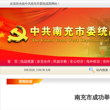
欢迎您光临中共南充市委统战部网站！
首 页
|
统战视窗
|
多党合作
|
民族宗教
|
非公经济
|
海外联谊
|
党外
8/8/2026, 5:04:37 AM
站内搜索
要闻快报
南充市成功举