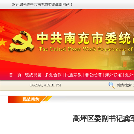
欢迎您光临中共南充市委统战部网站！
首 页
|
统战视窗
|
多党合作
|
民族宗教
|
非公经济
|
海外联谊
|
党外
8/6/2026, 4:09:32 PM
站内搜索
民族宗教
高坪区委副书记龚