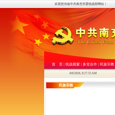
欢迎您光临中共南充市委统战部网站！
首 页
|
统战视窗
|
多党合作
|
民族宗教
8/6/2026, 8:27:55 AM
民族宗教