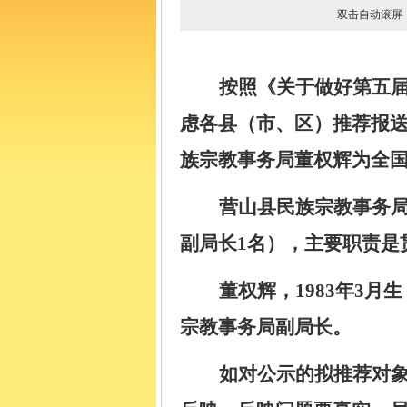
双击自动滚
按照
《
关于做好
第五
虑各县（市、区）推荐报
族宗教事务局董权辉为全
营山县民族宗教事务
副局长
1
名），主要职责是
董权辉，
1983
年
3
月生
宗教事务局副局长。
如对公示的拟推荐对