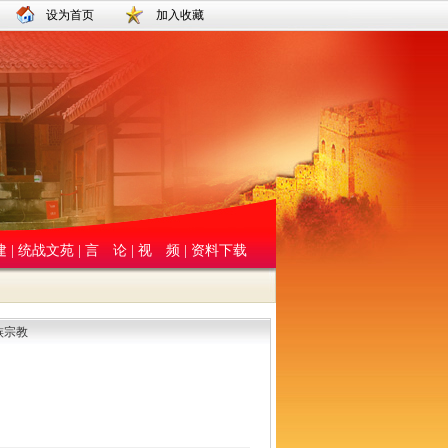
设为首页
加入收藏
建
|
统战文苑
|
言 论
|
视 频
|
资料下载
族宗教