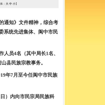
体：
大
中
小
】
的通知
》文件
精神，综合考
委系统先进集体、阆中市民
作人员
4
名（其中局长
1
名、
营山县民族宗教事务。
019
年
7
月至今
任阆中市民族
8
日）内向市民宗局民族科