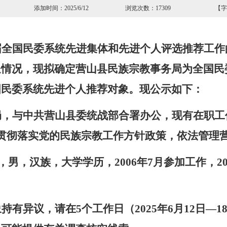
屏 添加时间：2025/6/12 浏览次数：17309 【字
届全国民委系统先进集体和先进个人
评选推荐工作
送情况，
现
拟
确定
营山县民族宗教事务局为全国民
国民委系统先进个人推荐
对象
。现公示如下：
局，与中共营山县委统战部合署办公
，
现有在职工
贯彻落实党的民族宗教工作方针政策，依法管理
，男，汉族，大学学历，
2006
年
7
月参加工作，
2
象持有异议，请在
5
个工作日（
2025
年
6
月
12
日
—1