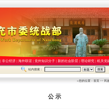
|
非公经济
|
海外联谊
|
党外知识分子
|
新的社会阶层
|
理论研究
|
机关党
站内搜索：
您的位置：首页 >> 民
公 示