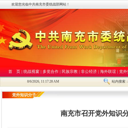
欢迎您光临中共南充市委统战部网站！
首 页
|
统战视窗
|
多党合作
|
民族宗教
|
非公经济
|
海外联谊
|
党外
8/6/2026, 11:17:29 AM
站内搜索
党外知识分子
南充市召开党外知识