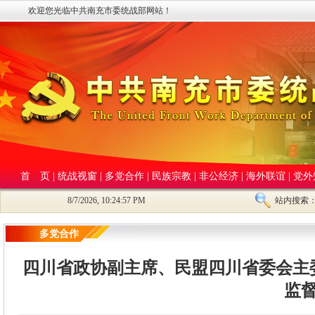
欢迎您光临中共南充市委统战部网站！
首 页
|
统战视窗
|
多党合作
|
民族宗教
|
非公经济
|
海外联谊
|
党外
8/7/2026, 10:24:57 PM
站内搜索
多党合作
四川省政协副主席、民盟四川省委会主
监