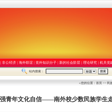
|
非公经济
|
海外联谊
|
党外知识分子
|
新的社会阶层
|
理论研究
|
机关党
站内搜索：
您的位置：首页 >> 民
 强青年文化自信——南外校少数民族学生