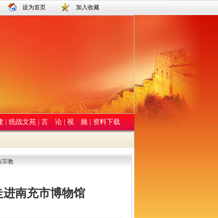
设为首页
加入收藏
建
|
统战文苑
|
言 论
|
视 频
|
资料下载
族宗教
走进南充市博物馆