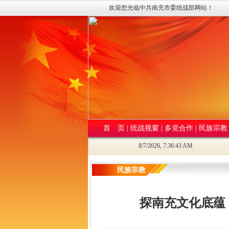
欢迎您光临中共南充市委统战部网站！
首 页
|
统战视窗
|
多党合作
|
民族宗教
8/7/2026, 7:36:45 AM
民族宗教
探南充文化底蕴