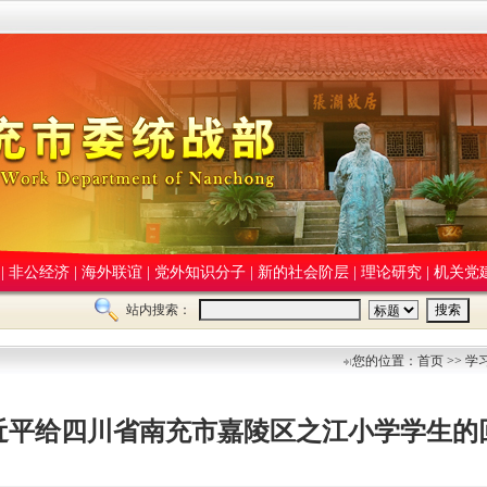
|
非公经济
|
海外联谊
|
党外知识分子
|
新的社会阶层
|
理论研究
|
机关党
站内搜索：
您的位置：首页 >> 学
近平给四川省南充市嘉陵区之江小学学生的