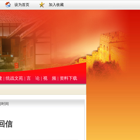
设为首页
加入收藏
建
|
统战文苑
|
言 论
|
视 频
|
资料下载
习时间
回信