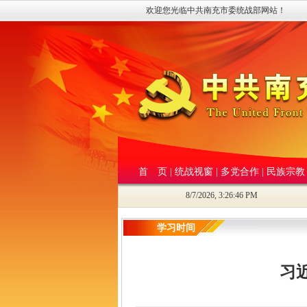
欢迎您光临中共南充市委统战部网站！
首 页
|
统战视窗
|
多党合作
|
民族宗教
8/7/2026, 3:26:47 PM
学习时间
习