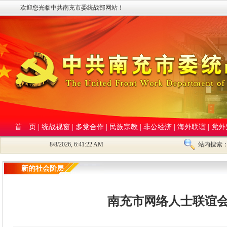
欢迎您光临中共南充市委统战部网站！
首 页
|
统战视窗
|
多党合作
|
民族宗教
|
非公经济
|
海外联谊
|
党外
8/8/2026, 6:41:22 AM
站内搜索
新的社会阶层
南充市网络人士联谊