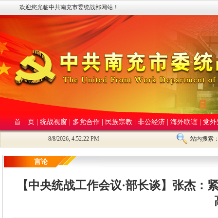
欢迎您光临中共南充市委统战部网站！
首 页
|
统战视窗
|
多党合作
|
民族宗教
|
非公经济
|
海外联谊
|
党外
8/8/2026, 4:52:22 PM
站内搜索
言论
【中央统战工作会议·部长谈】张杰：紧