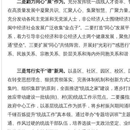
二是勠力同心“展”作为。
充分发挥统一战线人才荟萃、
在高质量发展中凝聚共识、汇聚人心、集聚智慧、广聚力量
充分发动各民主党派和无党派人士，非公经济人士围绕经济
阆中经济社会发展广泛收集“金点子”。二要打造“同心”发展平台
系，着力引导非公经济和非公经济人士两个健康发展，聚焦产
通“壁垒”。三要扩展“同心”共情阵营。开展好“光彩行”“感
系、民族关系、宗教关系、阶层关系和海内外同胞关系和谐，
三是笃行实干“谱”新局。
以县区、社区、园区、校区、
在转变思想理念、狠抓贯彻落实、完善体制机制和创新方式方
集约、组织集群”的原则，全面推进“统战之家”建设，逐步打造
效应带动建设一批镇(街)、村(居)统战工作示范点。二要攥
政府中心工作，以基层统战工作为抓手，将乡村振兴期间涌
千锤百炼提升“统战工作”真本领。通过举办“专题培训班”“
通、作风过硬的统战干部队伍，培养选拔一支政治坚定、业