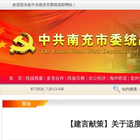
欢迎您光临中共南充市委统战部网站！
首 页
|
统战视窗
|
多党合作
|
民族宗教
|
非公经济
|
海外联谊
|
党外
8/7/2026, 7:20:14 AM
站内搜索
言论
【建言献策】关于适度