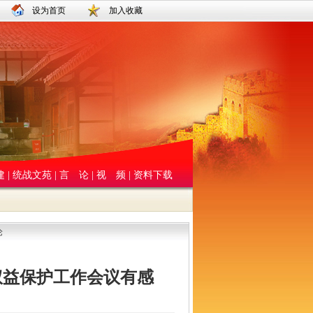
设为首页
加入收藏
建
|
统战文苑
|
言 论
|
视 频
|
资料下载
论
权益保护工作会议有感