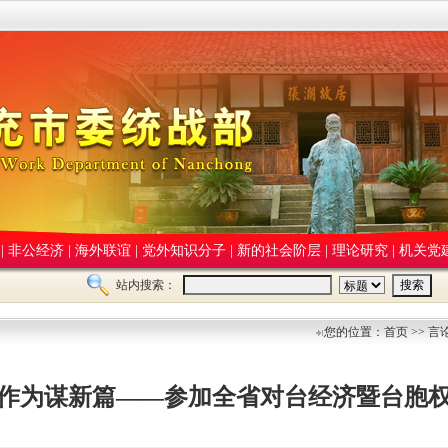
|
非公经济
|
海外联谊
|
党外知识分子
|
新的社会阶层
|
理论研究
|
机关党
站内搜索：
您的位置：首页 >> 言
作为谋新篇——参加全省对台经济暨台胞