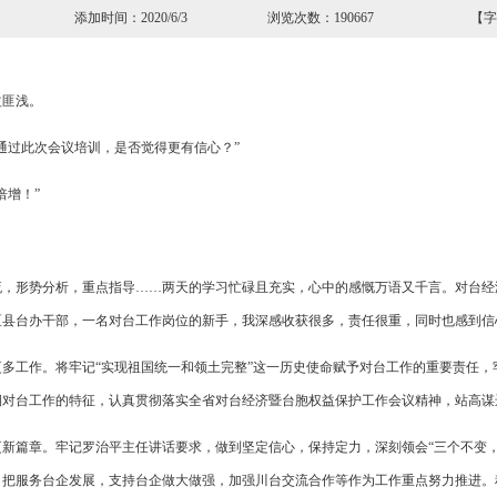
屏 添加时间：2020/6/3 浏览次数：190667 【字
匪浅。
过此次会议培训，是否觉得更有信心？”
增！”
形势分析，重点指导……两天的学习忙碌且充实，心中的感慨万语又千言。对台经
区县台办干部，一名对台工作岗位的新手，我深感收获很多，责任很重，同时也感到信
工作。将牢记“实现祖国统一和领土完整”这一历史使命赋予对台工作的重要责任，
期对台工作的特征，认真贯彻落实全省对台经济暨台胞权益保护工作会议精神，站高谋
篇章。牢记罗治平主任讲话要求，做到坚定信心，保持定力，深刻领会“三个不变，
服务台企发展，支持台企做大做强，加强川台交流合作等作为工作重点努力推进。积极推动