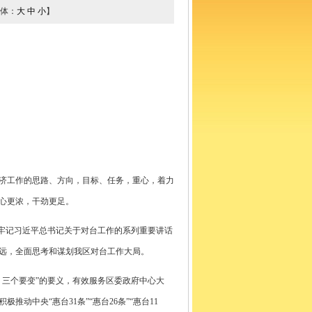
体：
大
中
小
】
济工作的思路、方向，目标、任务，重心，着力
心更浓，干劲更足。
牢记习近平总书记关于对台工作的系列重要讲话
远，全面思考和谋划我区对台工作大局。
三个要变”的要义，有效服务区委政府中心大
中央“惠台31条”“惠台26条”“惠台11