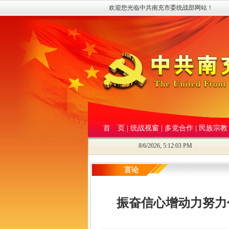
欢迎您光临中共南充市委统战部网站！
首 页
|
统战视窗
|
多党合作
|
民族宗教
8/6/2026, 5:12:04 PM
言论
振奋信心增动力努力