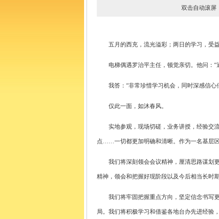
双击自动滚
五月的西充，流光溢彩；两日的学习，受益
电梯偶遇罗治平主任，顿觉亲切。他问：“通
我答：“非常珍惜学习机会，同时深感信心倍
仅此一面，如沐春风。
实地参观，现场切磋，业务讲授，经验交流，
点……一切都更加明确和清晰。作为一名基层
我们将深刻领会会议精神，厘清思路谋划更多
精神，领会和把握好现阶段以及今后相当长时
我们将牢固把握重点方向，坚定信念书写更新
局。我们将积极学习和借鉴各地台办先进经验，把