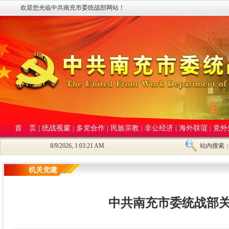
欢迎您光临中共南充市委统战部网站！
首 页
|
统战视窗
|
多党合作
|
民族宗教
|
非公经济
|
海外联谊
|
党外
8/9/2026, 1:03:22 AM
站内搜索
机关党建
中共南充市委统战部