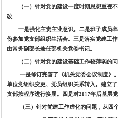
（一）
针
对党的建设一度时期思想重视不
改
一是强化主责主业意识。二是班子成员率
份参加党支部组织生活会。
三是落实党建工作
由
常务副部长兼任部机关党委书记
。
（
二
）
针对
党的建设基础工作较薄弱的问
一是
修订完善了
《机关党委会议制度》
单位
党组织
变更
、
党员组织关系转入。建立
了
支部按程序进行
换届。
四是
对
201
7
年后
基层党
（三）
针对
党建工作虚化的问题
，从四