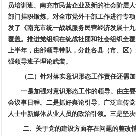
员培训班
、
南充市民营企业及新的社会阶层人
部门
挂职锻炼。对
全市
党外干部
工作
进行
专项
发了《南充市统一战线服务民营经济发展十九
覆盖。
推进党组织在统战社团和社会组织全覆
上半年，由部领导带队，分赴各县（市、区）
强领导班子理论武装。
（二）
针对
落实意识形态工作责任还需加
一是加强对意识形态工作的领导。
由主要
会议事日程。二是
抓好
舆论
引导
。广泛宣传党
人士中新媒体从业人员的政治引领
。
三
是坚决
二
、
关于
党的建设方面
存在
问题的
整改