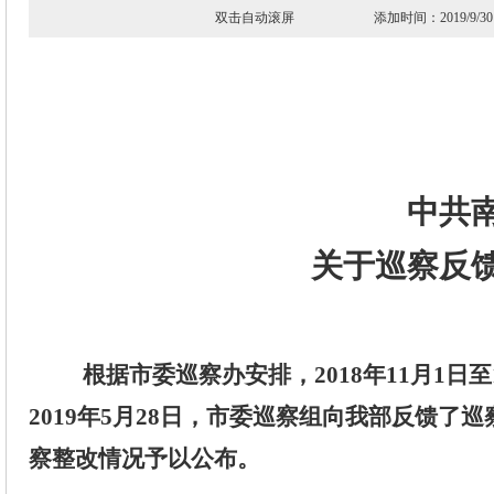
双击自动滚屏 添加时间：2019/
中共
关于
巡察
反
根据市委
巡察办
安排，
2018
年
11
月
1
日至
201
9
年
5
月
28
日，市委巡察组向我部反馈了巡
察整改情况予以公布。