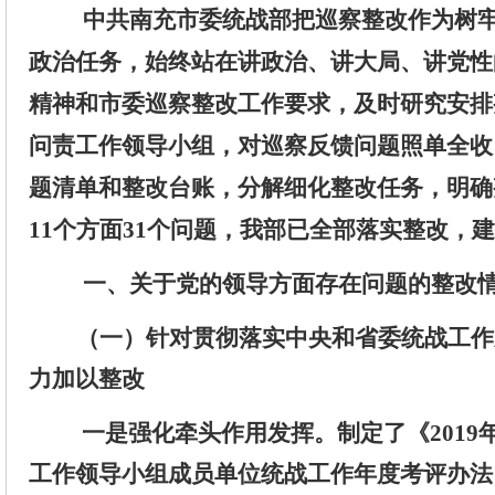
中共南充市委统战部把巡察整改作为
树
政治任务
，始终站在讲政治、讲大局、讲党性
精神和市委巡察
整改
工作要求，
及时研究
安排
问责
工作
领导小组
，对
巡察
反馈
问题照
单全收
题
清单和
整改台账，分解细化整改任务，明确
11
个方面
31
个问题，
我
部
已
全部
落实
整改
，建
一
、
关于
党的领导方面
存在
问题
的
整改
（
一
）
针对
贯彻落实中央和省委统战工作
力加以整改
一是强化牵头作用发挥。制定了
《
2019
工作领导小组成员单位统战工作年度考评办法