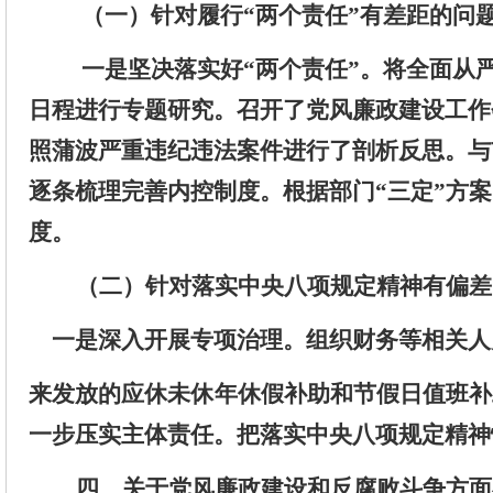
（
一
）
针对
履行
“两个责任”有差距的问
一是坚决落实好
“
两个责任
”
。将全面从
日程
进行
专题研究。召开了党风廉政建设工作
照蒲波严重违纪违法案件进行了剖析反思。
与
逐条梳理完善内控制度。根据部门
“
三定
”
方案
度。
（
二
）
针对
落实中央八项规定精神有偏差
一是深入开展专项治理。组织
财务等
相关人
来发放的
应休未休年休假补助和
节假日值班补
一步压实主体责任。把落实中央八项规定精神
四
、关于
党风廉政建设和反腐败斗争方面