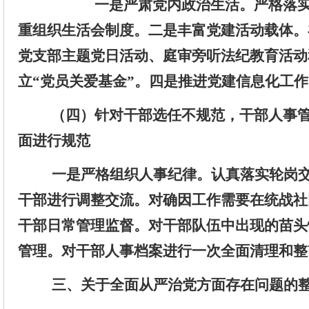
一是严肃党内政治生活。
严格落
重组织生活会制度
。二是丰富党建活动载体。
党支部
主题党日活动
、
庭审旁听法纪教育活动
立
“
党员关爱基金
”
。
四是
推进党
建
信息化
工作
（
四
）
针对
干部选任不规范，干部人事
面进行规范
一
是严格组织人事纪律。认真落实
轮岗
干部进行调整交流。
对确因工作需要在统战社
干部日常管理监督。对干部队伍中出现的苗头
管理。
对干部人事档案进行一次全面清理和整
三
、关于
全面从严治党方面
存在问题的