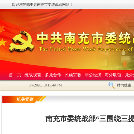
欢迎您光临中共南充市委统战部网站！
首 页
|
统战视窗
|
多党合作
|
民族宗教
|
非公经济
|
海外联谊
|
党外
8/7/2026, 10:15:49 PM
站内搜索
机关党建
南充市委统战部“三围绕三